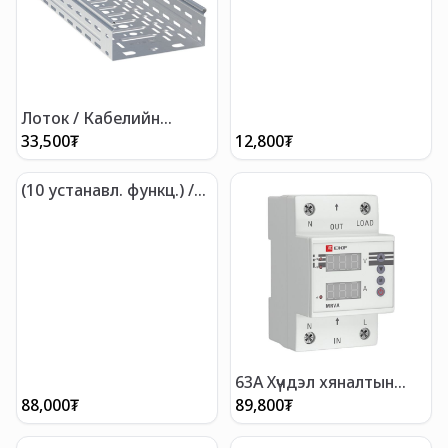
Лоток / Кабелийн
тавиур
33,500
₮
12,800
₮
(10 устанавл. функц.) /
Хугацааны Реле RT‐10
12‐240В EKF PROxima
63A Хүчдэл хяналтын
реле
88,000
₮
89,800
₮