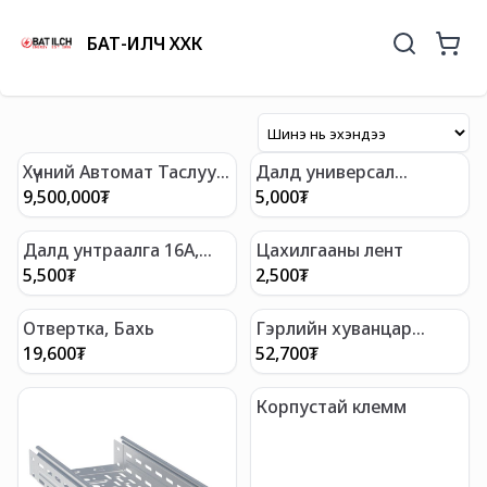
БАТ-ИЛЧ ХХК
Хүчний Автомат Таслуур
Далд универсал
ВА45
розетка 13А, Алтан
9,500,000
₮
5,000
₮
шаргал KJ2-011
Далд унтраалга 16А,
Цахилгааны лент
Алтан шаргал
5,500
₮
2,500
₮
Отвертка, Бахь
Гэрлийн хуванцар
самбар
19,600
₮
52,700
₮
Корпустай клемм