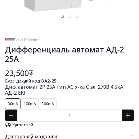
ЭКФ PROxima
Дифференциаль автомат АД-2
25А
23,500₮
Бүтээгдэхүүний код:
DA2-25
Диф. автомат 2Р 25А тип АС х-ка C эл. 270В 4,5кА
АД-2 EKF
30mA
100mA
300mA
Хүргэлттэй
Дэлгэрэнгүй мэдээлэл