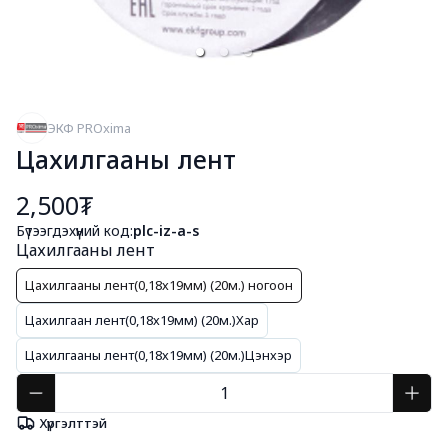
ЭКФ PROxima
Цахилгааны лент
2,500₮
Бүтээгдэхүүний код:
plc-iz-a-s
Цахилгааны лент
Цахилгааны лент(0,18х19мм) (20м.) ногоон
Цахилгаан лент(0,18х19мм) (20м.)Хар
Цахилгааны лент(0,18х19мм) (20м.)Цэнхэр
Хүргэлттэй