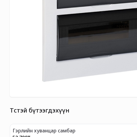
Төстэй бүтээгдэхүүн
Гэрлийн хуванцар самбар