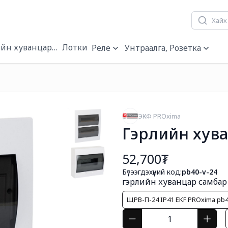
йн хуванцар самбар
Лотки
Реле
Унтраалга, Розетка
ЭКФ PROxima
Гэрлийн хув
52,700₮
Бүтээгдэхүүний код:
pb40-v-24
гэрлийн хуванцар самбар
ЩРВ-П-24 IP41 EKF PROxima pb4