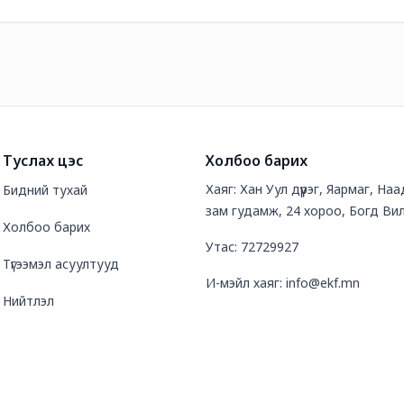
Туслах цэс
Холбоо барих
Хаяг: Хан Уул дүүрэг, Яармаг, Н
Бидний тухай
зам гудамж, 24 хороо, Богд Вил
Холбоо барих
Утас: 72729927
Түгээмэл асуултууд
И-мэйл хаяг: info@ekf.mn
Нийтлэл