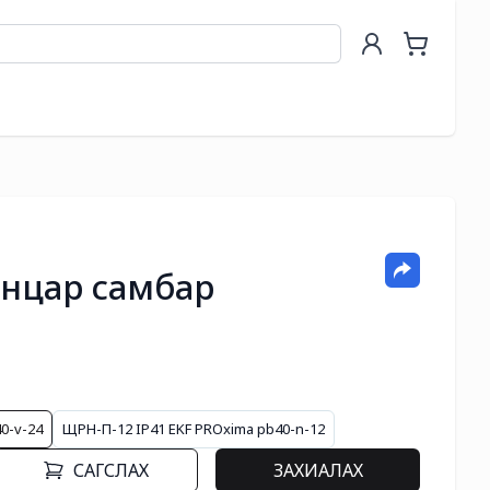
анцар самбар
0-v-24
ЩРН-П-12 IP41 EKF PROxima pb40-n-12
САГСЛАХ
ЗАХИАЛАХ