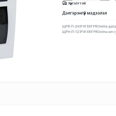
Хүргэлттэй
Дэлгэрэнгүй мэдээлэл
ЩРВ-П-24 IP41 EKF PROxima-дал
ЩРН-П-12 IP41 EKF PROxima-ил с