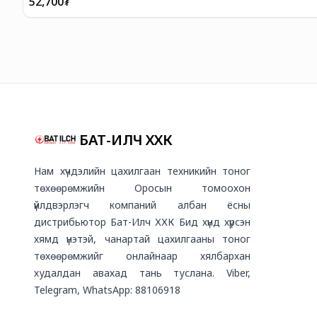
52,700
₮
БАТ-ИЛЧ ХХК
Нам хүчдэлийн цахилгаан техникийн тоног
төхөөрөмжийн Оросын томоохон
үйлдвэрлэгч компаний албан ёсны
дистрибьютор Бат-Илч ХХК Бид хүнд хүрсэн
хямд үнэтэй, чанартай цахилгааны тоног
төхөөрөмжийг онлайнаар хялбархан
худалдан авахад тань туслана. Viber,
Telegram, WhatsApp: 88106918