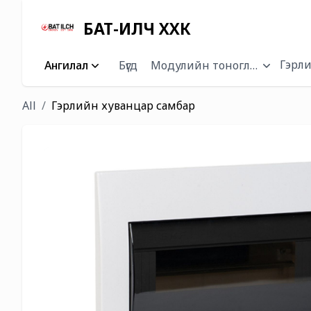
БАТ-ИЛЧ ХХК
Гэрли
Ангилал
Бүгд
Модулийн тоноглол
All
Гэрлийн хуванцар самбар