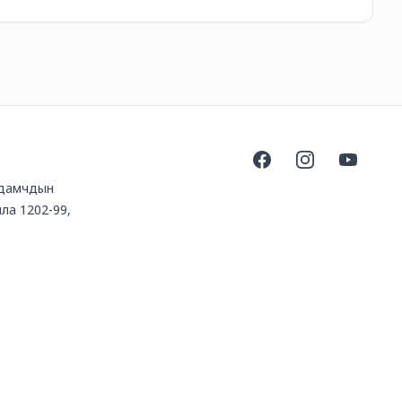
Facebook
Instagram
YouTube
аадамчдын
ла 1202-99,