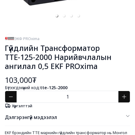
ЭКФ PROxima
Гүйдлийн Трансформатор
ТТЕ-125-2000 Нарийвчлалын
ангилал 0,5 EKF PROxima
103,000₮
Бүтээгдэхүүний код:
tte-125-2000
Хүргэлттэй
Дэлгэрэнгүй мэдээлэл
EKF брэндийн ТТЕ маркийн гүйдлийн трансформатор нь Монгол 