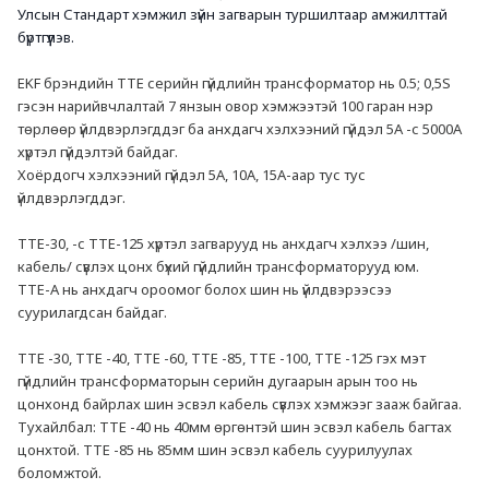
Улсын Стандарт хэмжил зүйн загварын туршилтаар амжилттай 
бүртгүүлэв.
EKF брэндийн ТТЕ серийн гүйдлийн трансформатор нь 0.5; 0,5S 
гэсэн нарийвчлалтай 7 янзын овор хэмжээтэй 100 гаран нэр 
төрлөөр үйлдвэрлэгддэг ба анхдагч хэлхээний гүйдэл 5А -с 5000А 
хүртэл гүйдэлтэй байдаг.
Хоёрдогч хэлхээний гүйдэл 5А, 10А, 15А-аар тус тус 
үйлдвэрлэгддэг. 
ТТЕ-30, -с ТТЕ-125 хүртэл загварууд нь анхдагч хэлхээ /шин, 
кабель/ сүвлэх цонх бүхий гүйдлийн трансформаторууд юм.
ТТЕ-А нь анхдагч ороомог болох шин нь үйлдвэрээсээ 
суурилагдсан байдаг. 
ТТЕ -30, ТТЕ -40, ТТЕ -60, ТТЕ -85, ТТЕ -100, ТТЕ -125 гэх мэт 
гүйдлийн трансформаторын серийн дугаарын арын тоо нь 
цонхонд байрлах шин эсвэл кабель сүвлэх хэмжээг зааж байгаа.
Тухайлбал: ТТЕ -40 нь 40мм өргөнтэй шин эсвэл кабель багтах 
цонхтой. ТТЕ -85 нь 85мм шин эсвэл кабель суурилуулах 
боломжтой.