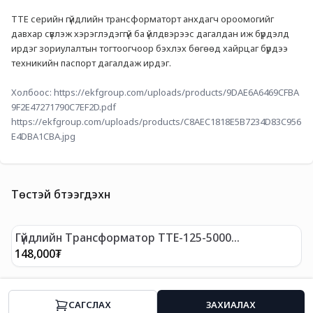
ТТЕ серийн гүйдлийн трансформаторт анхдагч ороомогийг 
давхар сүвлэж хэрэглэдэггүй ба үйлдвэрээс дагалдан иж бүрдэлд 
ирдэг зориулалтын тогтоогчоор бэхлэх бөгөөд хайрцаг бүрдээ 
техникийн паспорт дагалдаж ирдэг.
Холбоос: 
https://ekfgroup.com/uploads/products/9DAE6A6469CFBA
9F2E47271790C7EF2D.pdf
https://ekfgroup.com/uploads/products/C8AEC1818E5B7234D83C956
E4DBA1CBA.jpg
Төстэй бүтээгдэхүүн
Гүйдлийн Трансформатор ТТЕ-125-5000
Г
Нарийвчлалын ангилал 0,5 EKF PROxima
Н
148,000
₮
1
CАГСЛАХ
ЗАХИАЛАХ