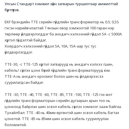
Улсын Стандарт хэмжил зүйн загварын туршилтаар амжилттай 
бүртгүүлэв.
EKF брэндийн ТТЕ серийн гүйдлийн трансформатор нь 0.5; 0,5S 
гэсэн нарийвчлалтай 7 янзын овор хэмжээтэй 100 гаран нэр 
төрлөөр үйлдвэрлэгддэг ба анхдагч хэлхээний гүйдэл 5А -с 5000А 
хүртэл гүйдэлтэй байдаг.
Хоёрдогч хэлхээний гүйдэл 5А, 10А, 15А-аар тус тус 
үйлдвэрлэгддэг. 
ТТЕ-30, -с ТТЕ-125 хүртэл загварууд нь анхдагч хэлхээ /шин, 
кабель/ сүвлэх цонх бүхий гүйдлийн трансформаторууд юм.
ТТЕ-А нь анхдагч ороомог болох шин нь үйлдвэрээсээ 
суурилагдсан байдаг. 
ТТЕ -30, ТТЕ -40, ТТЕ -60, ТТЕ -85, ТТЕ -100, ТТЕ -125 гэх мэт 
гүйдлийн трансформаторын серийн дугаарын арын тоо нь 
цонхонд байрлах шин эсвэл кабель сүвлэх хэмжээг зааж байгаа.
Тухайлбал: ТТЕ -40 нь 40мм өргөнтэй шин эсвэл кабель багтах 
цонхтой. ТТЕ -85 нь 85мм шин эсвэл кабель суурилуулах 
боломжтой.