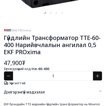
ЭКФ PROxima
Гүйдлийн Трансформатор ТТЕ-60-
400 Нарийвчлалын ангилал 0,5
EKF PROxima
47,900₮
Бүтээгдэхүүний код:
tte-60-400
Хүргэлттэй
Дэлгэрэнгүй мэдээлэл
EKF брэндийн ТТЕ маркийн гүйдлийн трансформатор нь Монгол 