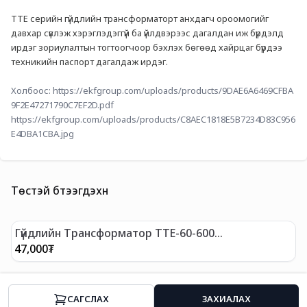
ТТЕ серийн гүйдлийн трансформаторт анхдагч ороомогийг 
давхар сүвлэж хэрэглэдэггүй ба үйлдвэрээс дагалдан иж бүрдэлд 
ирдэг зориулалтын тогтоогчоор бэхлэх бөгөөд хайрцаг бүрдээ 
техникийн паспорт дагалдаж ирдэг.
Холбоос: 
https://ekfgroup.com/uploads/products/9DAE6A6469CFBA
9F2E47271790C7EF2D.pdf
https://ekfgroup.com/uploads/products/C8AEC1818E5B7234D83C956
E4DBA1CBA.jpg
Төстэй бүтээгдэхүүн
Гүйдлийн Трансформатор ТТЕ-60-600
Г
Нарийвчлалын ангилал 0,5 EKF PROxima
Н
47,000
₮
4
CАГСЛАХ
ЗАХИАЛАХ