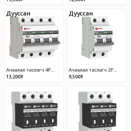
Дууссан
Дууссан
Ачаалал таслагч 4P
Ачаалал таслагч 2P
ВН-63 EKF PROxima
ВН-63 EKF PROxima
13,200
₮
9,500
₮