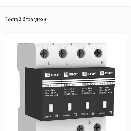
Төстэй бүтээгдэхүүн