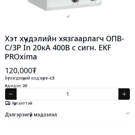
Хэт хүчдэлийн хязгаарлагч ОПВ-
C/3P In 20кА 400В с сигн. EKF
PROxima
120,000₮
Бүтээгдэхүүний код:
opv-c3
Үлдэгдэл:
20
Хүргэлттэй
Дэлгэрэнгүй мэдээлэл