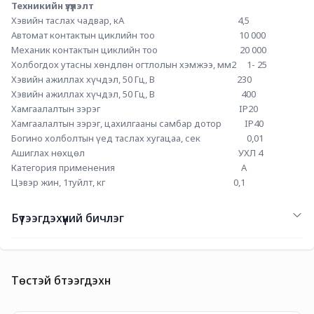
Техникийн үзүүлэлт
Хэвийн таслах чадвар, кА                                                      4,5 
Автомат контактын циклийн тоо                                        10 000 
Механик контактын циклийн тоо                                       20 000 
Холбогдох утасны хөндлөн огтлолын хэмжээ, мм2     1- 25 
Хэвийн ажиллах хүчдэл, 50 Гц, В                                       230
Хэвийн ажиллах хүчдэл, 50 Гц, В                                         400
Хамгаалалтын зэрэг                                                                  IP20
Хамгаалалтын зэрэг, цахилгааны самбар дотор           IP40
Богино холболтын үед таслах хугацаа, сек                      0,01
Ашиглах нөхцөл                                                                         УХЛ 4
Категория применения                                                            А
Цэвэр жин, 1туйлт, кг                                                             0,1
Бүтээгдэхүүний бичлэг
Төстэй бүтээгдэхүүн