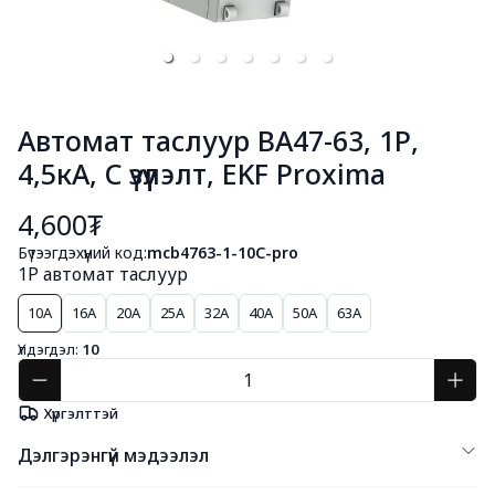
Автомат таслуур ВА47-63, 1Р,
4,5кА, C үзүүлэлт, EKF Proxima
4,600₮
Бүтээгдэхүүний код:
mcb4763-1-10C-pro
1P автомат таслуур
10A
16A
20A
25A
32A
40A
50A
63A
Үлдэгдэл:
10
Хүргэлттэй
Дэлгэрэнгүй мэдээлэл