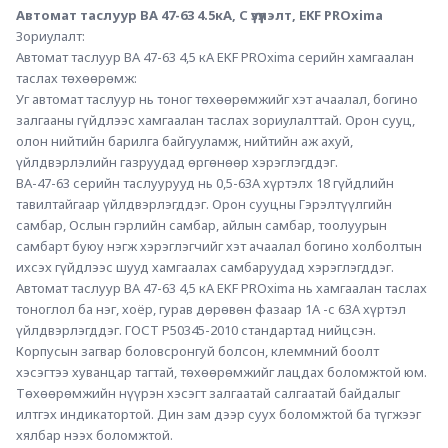
Автомат таслуур ВА 47-63 4.5кА, С үзүүлэлт, EKF PROxima
Зориулалт:
Автомат таслуур ВА 47-63 4,5 кА EKF PROxima серийн хамгаалан 
таслах төхөөрөмж: 
Уг автомат таслуур нь тоног төхөөрөмжийг хэт ачаалал, богино 
залгааны гүйдлээс хамгаалан таслах зориулалттай. Орон сууц, 
олон нийтийн барилга байгууламж, нийтийн аж ахуй, 
үйлдвэрлэлийн газруудад өргөнөөр хэрэглэгддэг.
ВА-47-63 серийн таслуурууд нь 0,5-63А хүртэлх 18 гүйдлийн 
тавилтайгаар үйлдвэрлэгддэг. Орон сууцны Гэрэлтүүлгийн 
самбар, Ослын гэрлийн самбар, айлын самбар, тоолуурын 
самбарт буюу нэгж хэрэглэгчийг хэт ачаалал богино холболтын 
ихсэх гүйдлээс шууд хамгаалах самбаруудад хэрэглэгддэг.
Автомат таслуур ВА 47-63 4,5 кА EKF PROxima нь хамгаалан таслах 
тоноглол ба нэг, хоёр, гурав дөрөвөн фазаар 1А -с 63А хүртэл 
үйлдвэрлэгддэг. ГОСТ Р50345-2010 стандартад нийцсэн. 
Корпусын загвар боловсронгуй болсон, клеммний боолт 
хэсэгтээ хуванцар тагтай, төхөөрөмжийг лацдах боломжтой юм. 
Төхөөрөмжийн нүүрэн хэсэгт залгаатай салгаатай байдалыг 
илтгэх индикатортой. Дин зам дээр суух боломжтой ба түгжээг 
хялбар нээх боломжтой.