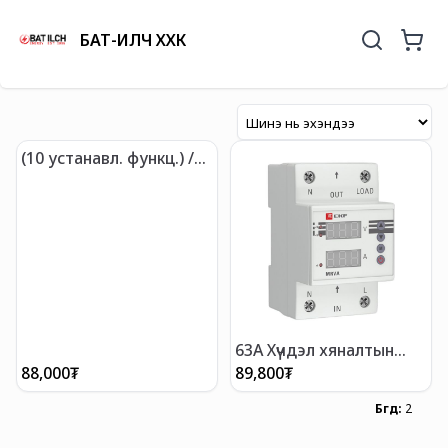
БАТ-ИЛЧ ХХК
(10 устанавл. функц.) /
Хугацааны Реле RT‐10
12‐240В EKF PROxima
63A Хүчдэл хяналтын
реле
88,000
₮
89,800
₮
Бүгд
:
2