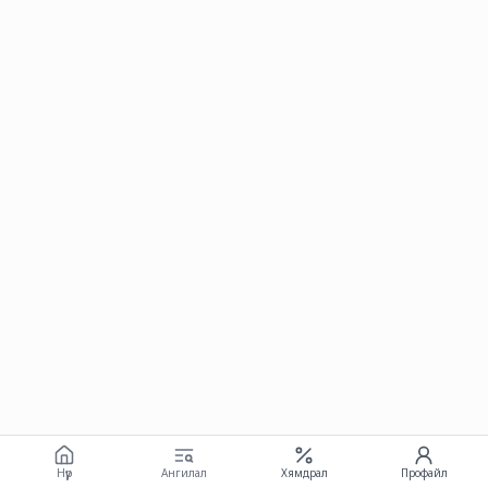
Нүүр
Ангилал
Хямдрал
Профайл