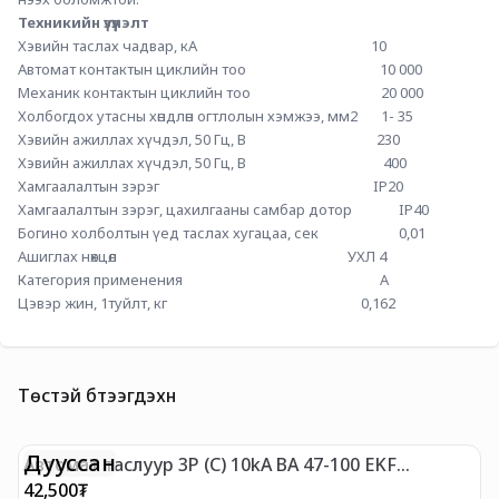
Техникийн үзүүлэлт
Хэвийн таслах чадвар, кА                                                    10 
Автомат контактын циклийн тоо                                        10 000 
Механик контактын циклийн тоо                                       20 000 
Холбогдох утасны хөндлөн огтлолын хэмжээ, мм2       1- 35 
Хэвийн ажиллах хүчдэл, 50 Гц, В                                       230
Хэвийн ажиллах хүчдэл, 50 Гц, В                                         400
Хамгаалалтын зэрэг                                                                IP20
Хамгаалалтын зэрэг, цахилгааны самбар дотор              IP40
Богино холболтын үед таслах хугацаа, сек                        0,01
Ашиглах нөхцөл                                                                     УХЛ 4
Категория применения                                                           А
Цэвэр жин, 1туйлт, кг                                                          0,162
Төстэй бүтээгдэхүүн
Дууссан
Автомат таслуур 3P (C) 10kA ВА 47-100 EKF
PROxima
42,500
₮