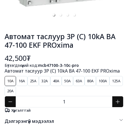
Автомат таслуур 3P (C) 10kA ВА
47-100 EKF PROxima
42,500₮
Бүтээгдэхүүний код:
mcb47100-3-10c-pro
Автомат таслуур 3P (C) 10kA ВА 47-100 EKF PROxima
10A
16A
25A
32A
40A
50A
63A
80A
100A
125A
20А
Хүргэлттэй
Дэлгэрэнгүй мэдээлэл