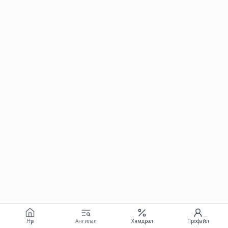
Нүүр
Ангилал
Хямдрал
Профайл