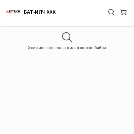
БАТ-ИЛЧ ХХК
Хэмжих тоноглол ангилал хоосон байна